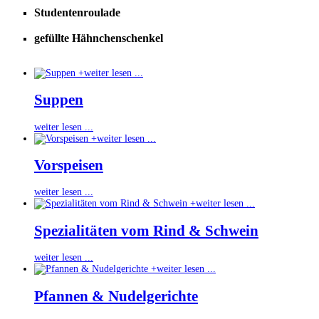
Studentenroulade
gefüllte Hähnchenschenkel
+
weiter lesen ...
Suppen
weiter lesen ...
+
weiter lesen ...
Vorspeisen
weiter lesen ...
+
weiter lesen ...
Spezialitäten vom Rind & Schwein
weiter lesen ...
+
weiter lesen ...
Pfannen & Nudelgerichte